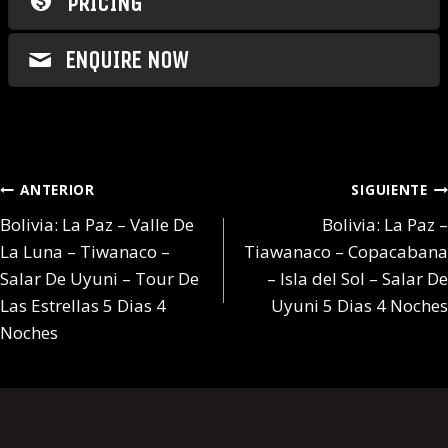
PRICING
ENQUIRE NOW
Navegación
ANTERIOR
SIGUIENTE
de
Bolivia: La Paz – Valle De
Bolivia: La Paz –
entradas
La Luna – Tiwanaco –
Tiawanaco – Copacabana
Salar De Uyuni – Tour De
– Isla del Sol – Salar De
Las Estrellas 5 Dias 4
Uyuni 5 Dias 4 Noches
Noches