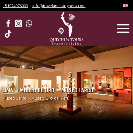
Saltar
+51974976009
info@travelandlivingperu.com
al
contenido
LIMA – MUSEO DE ORO – MUSEO LARCO
Museo Larco – Museo Oro del Perú